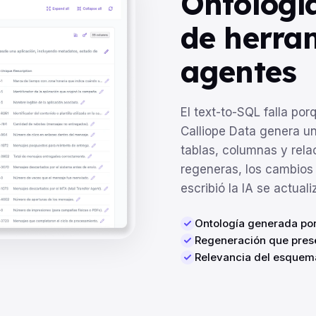
Ontologí
de herra
agentes
El text-to-SQL falla po
Calliope Data genera u
tablas, columnas y rel
regeneras, los cambios
escribió la IA se actual
Ontología generada por
Regeneración que pres
Relevancia del esquema: