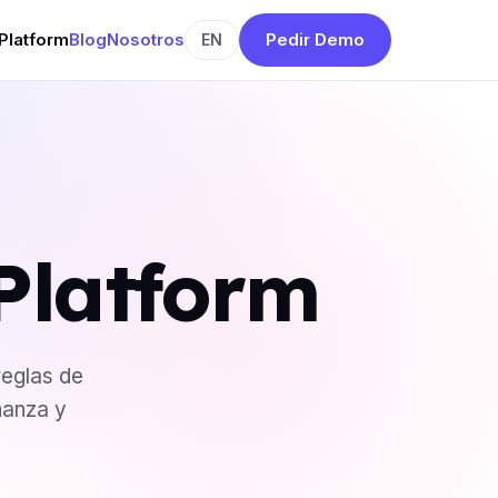
Platform
Blog
Nosotros
Pedir Demo
EN
Platform
reglas de
nanza y