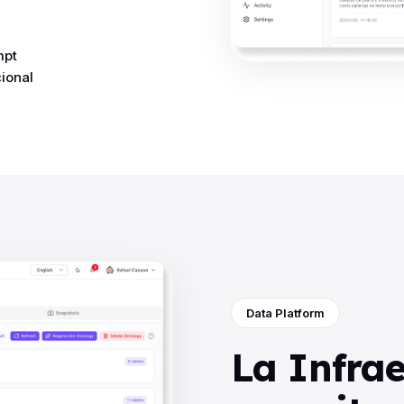
mpt
cional
Data Platform
La Infra