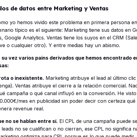
ilos de datos entre Marketing y Ventas
omo yo hemos vivido este problema en primera persona en
nario típico es el siguiente: Marketing tiene sus datos en 
, Google Analytics. Ventas tiene los suyos en el CRM (Sal
ve o cualquier otro). Y entre medias hay un abismo.
 a su vez varios pains derivados que hemos encontrado 
sas:
rota o inexistente.
Marketing atribuye el lead al último clic 
ga). Ventas atribuye el cierre a la relación comercial. Na
ué campaña o qué canal influyó en la conversión. He vist
0.000€/mes en publicidad sin poder decir con certeza qué
enera revenue real.
e no se hablan entre sí.
El CPL de una campaña puede ser
 leads no se cualifican o no cierran, ese CPL no significa n
rketing optimiza para CPL porque es lo que puede medir. 