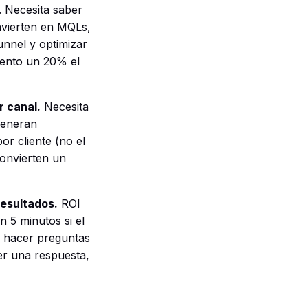
. Necesita saber
nvierten en MQLs,
unnel y optimizar
mento un 20% el
r canal.
Necesita
 generan
or cliente (no el
convierten un
resultados.
ROI
 5 minutos si el
e hacer preguntas
ner una respuesta,