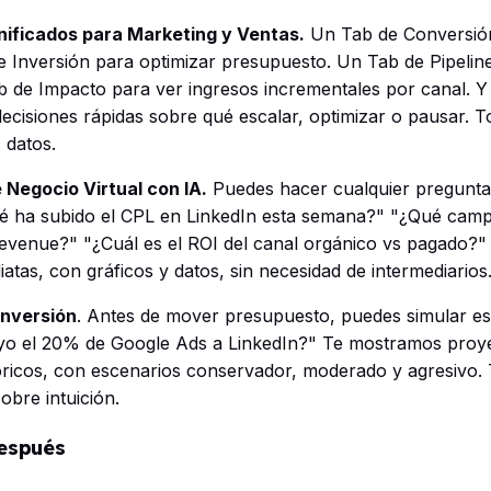
nificados para Marketing y Ventas.
Un Tab de Conversión
 Inversión para optimizar presupuesto. Un Tab de Pipeline 
b de Impacto para ver ingresos incrementales por canal. Y
cisiones rápidas sobre qué escalar, optimizar o pausar. T
 datos.
e Negocio Virtual con IA.
Puedes hacer cualquier pregunta
ué ha subido el CPL en LinkedIn esta semana?" "¿Qué cam
venue?" "¿Cuál es el ROI del canal orgánico vs pagado?"
atas, con gráficos y datos, sin necesidad de intermediarios
Inversión
. Antes de mover presupuesto, puedes simular e
buyo el 20% de Google Ads a LinkedIn?" Te mostramos pro
tóricos, con escenarios conservador, moderado y agresivo.
obre intuición.
después