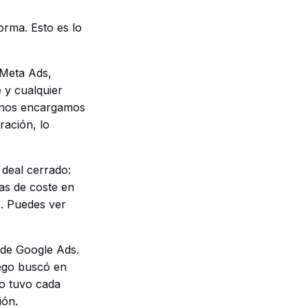
orma. Esto es lo
 Meta Ads,
 y cualquier
 nos encargamos
ración, lo
 deal cerrado:
s de coste en
. Puedes ver
 de Google Ads.
uego buscó en
so tuvo cada
ión.