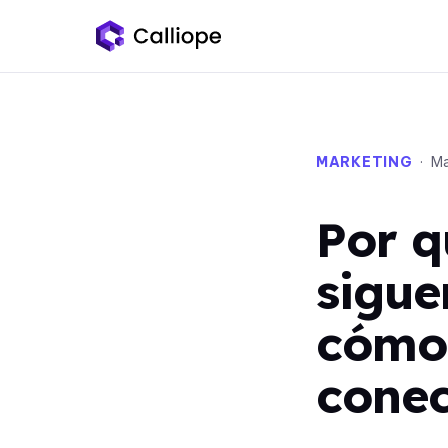
MARKETING
· Ma
Por q
sigue
cómo 
conec