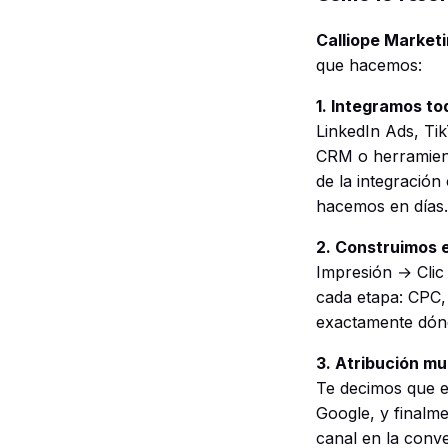
Calliope Market
que hacemos:
1. Integramos t
LinkedIn Ads, Ti
CRM o herramien
de la integración
hacemos en días.
2. Construimos e
Impresión → Cli
cada etapa: CPC,
exactamente dónd
3. Atribución mul
Te decimos que e
Google, y finalme
canal en la conv