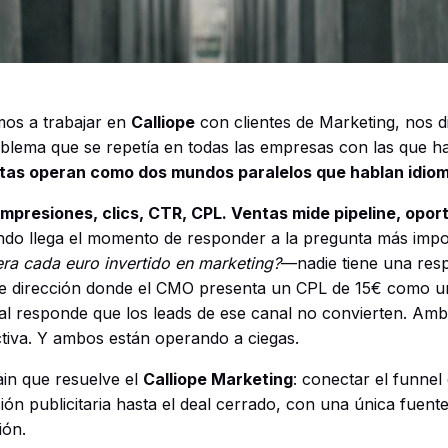
s a trabajar en
Calliope
con clientes de Marketing, nos 
blema que se repetía en todas las empresas con las que 
tas operan como dos mundos paralelos que hablan idiom
mpresiones, clics, CTR, CPL. Ventas mide pipeline, opor
do llega el momento de responder a la pregunta más imp
era cada euro invertido en marketing?
—nadie tiene una resp
de dirección donde el CMO presenta un CPL de 15€ como un
al responde que los leads de ese canal no convierten. Amb
tiva. Y ambos están operando a ciegas.
ain que resuelve el
Calliope Marketing
: conectar el funne
ión publicitaria hasta el deal cerrado, con una única fuent
ión.