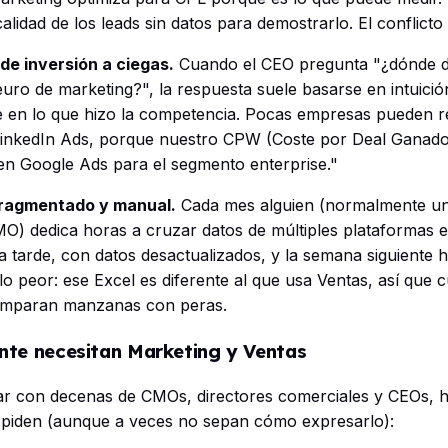
calidad de los leads sin datos para demostrarlo. El conflicto
de inversión a ciegas.
Cuando el CEO pregunta "¿dónde d
uro de marketing?", la respuesta suele basarse en intuición
 en lo que hizo la competencia. Pocas empresas pueden 
LinkedIn Ads, porque nuestro CPW (Coste por Deal Ganad
n Google Ads para el segmento enterprise."
fragmentado y manual.
Cada mes alguien (normalmente un a
MO) dedica horas a cruzar datos de múltiples plataformas e
a tarde, con datos desactualizados, y la semana siguiente 
o peor: ese Excel es diferente al que usa Ventas, así que 
comparan manzanas con peras.
nte necesitan Marketing y Ventas
r con decenas de CMOs, directores comerciales y CEOs, h
 piden (aunque a veces no sepan cómo expresarlo):