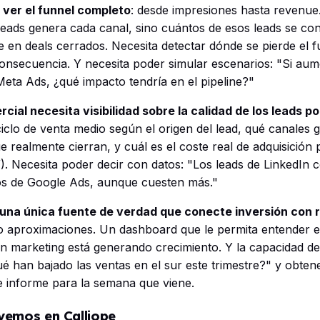
 ver el funnel completo
: desde impresiones hasta revenue
leads genera cada canal, sino cuántos de esos leads se co
 en deals cerrados. Necesita detectar dónde se pierde el f
consecuencia. Y necesita poder simular escenarios: "Si au
eta Ads, ¿qué impacto tendría en el pipeline?"
cial necesita visibilidad sobre la calidad de los leads po
ciclo de venta medio según el origen del lead, qué canales
 realmente cierran, y cuál es el coste real de adquisición p
). Necesita poder decir con datos: "Los leads de LinkedIn 
s de Google Ads, aunque cuesten más."
 una única fuente de verdad que conecte inversión con 
no aproximaciones. Un dashboard que le permita entender en
 en marketing está generando crecimiento. Y la capacidad d
ué han bajado las ventas en el sur este trimestre?" y obte
 informe para la semana que viene.
vemos en Calliope