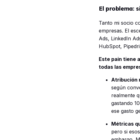
El problema: s
Tanto mi socio c
empresas. El esce
Ads, LinkedIn Ads
HubSpot, Pipedri
Este pain tiene
todas las empre
Atribución 
según conven
realmente q
gastando 10
ese gasto g
Métricas qu
pero si esos
embargo, Ma