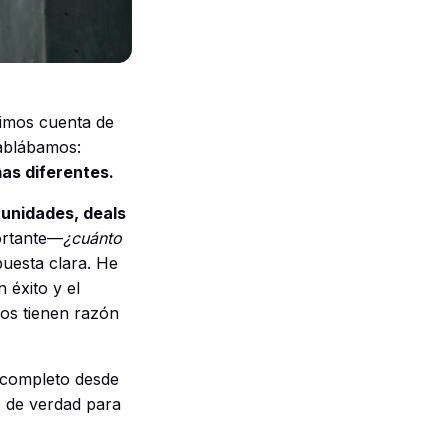
dimos cuenta de
hablábamos:
as diferentes.
tunidades, deals
ortante—
¿cuánto
uesta clara. He
 éxito y el
os tienen razón
l completo desde
e de verdad para