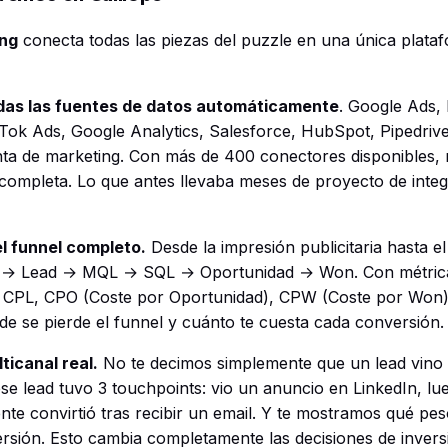
ing
conecta todas las piezas del puzzle en una única plataf
odas las fuentes de datos automáticamente
. Google Ads,
kTok Ads, Google Analytics, Salesforce, HubSpot, Pipedrive
ta de marketing. Con más de 400 conectores disponibles,
 completa. Lo que antes llevaba meses de proyecto de integ
l funnel completo.
Desde la impresión publicitaria hasta el
c → Lead → MQL → SQL → Oportunidad → Won. Con métrica
 CPL, CPO (Coste por Oportunidad), CPW (Coste por Won)
e se pierde el funnel y cuánto te cuesta cada conversión.
ticanal real.
No te decimos simplemente que un lead vino
se lead tuvo 3 touchpoints: vio un anuncio en LinkedIn, l
nte convirtió tras recibir un email. Y te mostramos qué pe
ersión. Esto cambia completamente las decisiones de invers