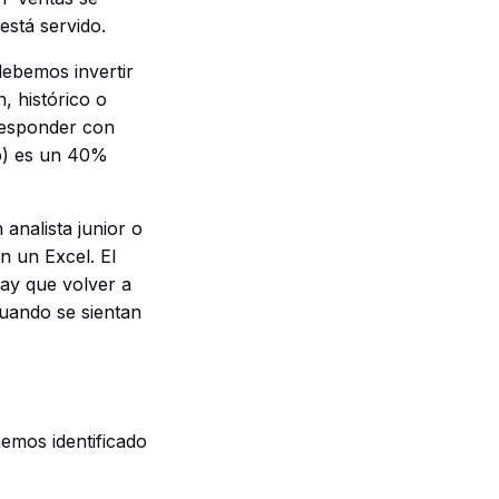
 está servido.
ebemos invertir
, histórico o
responder con
o) es un 40%
nalista junior o
n un Excel. El
hay que volver a
cuando se sientan
emos identificado