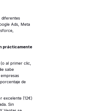
 diferentes
Google Ads, Meta
esforce,
en prácticamente
(o al primer clic,
die sabe
o empresas
 porcentaje de
 excelente (12€)
ada. Sin
Y Ventas se