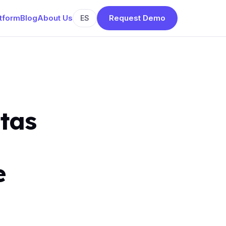
atform
Blog
About Us
Request Demo
ES
tas
e